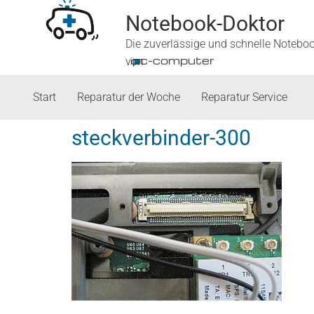
Notebook-Doktor
Die zuverlässige und schnelle Notebo
■
ipc-computer
von
Start
Reparatur der Woche
Reparatur Service
steckverbinder-300