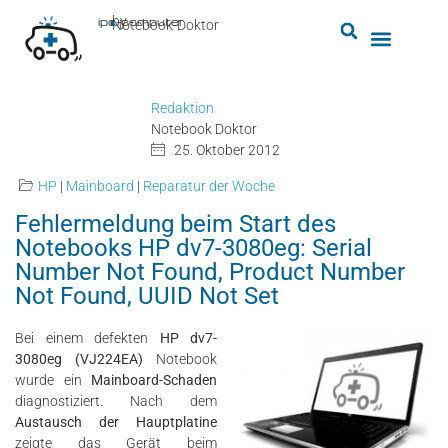
by
ipc-computer
■
Notebook-Doktor
Redaktion
Notebook Doktor
25. Oktober 2012
HP
|
Mainboard
|
Reparatur der Woche
Fehlermeldung beim Start des
Notebooks HP dv7-3080eg: Serial
Number Not Found, Product Number
Not Found, UUID Not Set
Bei einem defekten
HP dv7-
3080eg (VJ224EA)
Notebook
wurde ein
Mainboard-Schaden
diagnostiziert. Nach dem
Austausch der Hauptplatine
zeigte das Gerät beim