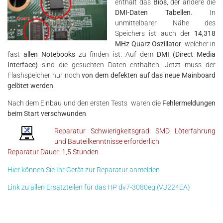
enthält das
Bios
, der andere die
DMI-Daten Tabellen
. In
unmittelbarer Nähe des
Speichers ist auch der
14,318
MHz Quarz Oszillator
, welcher in
fast
allen Notebooks
zu finden ist. Auf dem
DMI (Direct Media
Interface)
sind die gesuchten Daten enthalten. Jetzt muss der
Flashspeicher nur noch
von dem defekten auf das neue Mainboard
gelötet werden
.
Nach dem Einbau und den ersten Tests waren die
Fehlermeldungen
beim Start verschwunden
.
Reparatur Schwierigkeitsgrad: SMD Löterfahrung
und Bauteilkenntnisse erforderlich
Reparatur Dauer: 1,5 Stunden
Hier können Sie Ihr Gerät zur Reparatur anmelden
Link zu allen Ersatzteilen für das HP dv7-3080eg (VJ224EA)