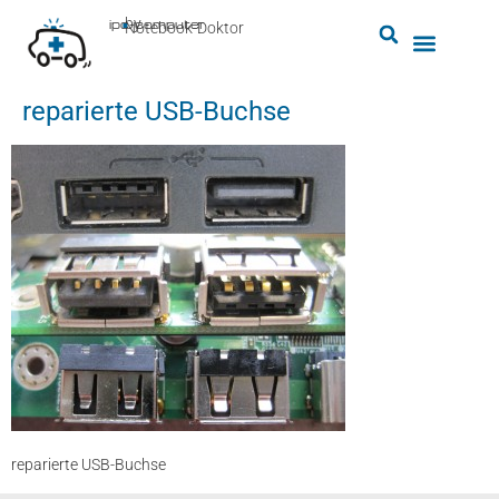
by
ipc-computer
■
Notebook-Doktor
reparierte USB-Buchse
reparierte USB-Buchse