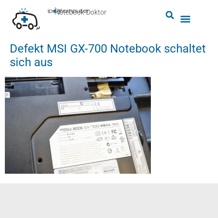
by
ipc-computer
■
Notebook-Doktor
Defekt MSI GX-700 Notebook schaltet
sich aus