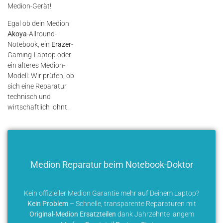
Medion-Gerät!
Egal ob dein Medion
Akoya
-Allround-
Notebook, ein
Erazer
-
Gaming-Laptop oder
ein älteres Medion-
Modell: Wir prüfen, ob
sich eine Reparatur
technisch und
wirtschaftlich lohnt.
Medion Reparatur beim Notebook-Doktor
Kein offizieller Medion Garantie mehr auf Deinem Laptop?
Kein Problem
– Schnelle, transparente Reparaturen mit
Original-Medion Ersatzteilen
dank Jahrzehnte langem