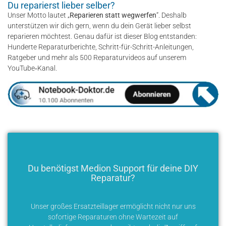
Du reparierst lieber selber?
Unser Motto lautet „
Reparieren statt wegwerfen
“. Deshalb
unterstützen wir dich gern, wenn du dein Gerät lieber selbst
reparieren möchtest. Genau dafür ist dieser Blog entstanden:
Hunderte Reparaturberichte, Schritt-für-Schritt-Anleitungen,
Ratgeber und mehr als 500 Reparaturvideos auf unserem
YouTube‑Kanal.
Du benötigst Medion Support für deine DIY
Reparatur?
Unser großes Ersatzteillager ermöglicht nicht nur uns
sofortige Reparaturen ohne Wartezeit auf