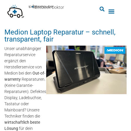
by
ipc-computer
■
Notebook-Doktor
Medion Laptop Reparatur – schnell,
transparent, fair
Unser unabhängiger
Reparaturservice
ergänzt den
Herstellerservice von
Medion bei den
Out-of-
warrenty
Reparaturen.
(Keine Garantie-
Reparaturen). Defektes
Display, Ladebuchse,
Tastatur oder
Mainboard? Unsere
Techniker finden die
wirtschaftlich beste
Lösung
für dein