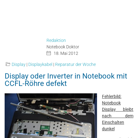
by
ipc-computer
■
Notebook-Doktor
Redaktion
Notebook Doktor
18. Mai 2012
Display
|
Displaykabel
|
Reparatur der Woche
Display oder Inverter in Notebook mit
CCFL-Röhre defekt
Fehlerbild:
Notebook
Display bleibt
nach dem
Einschalten
dunkel
Nun stellt sich