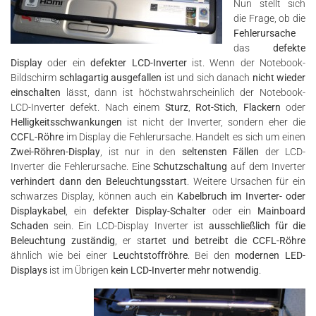
die Frage, ob die
Fehlerursache
das
defekte
Display
oder ein
defekter LCD-Inverter
ist. Wenn der Notebook-
Bildschirm
schlagartig ausgefallen
ist und sich danach
nicht wieder
einschalten
lässt, dann ist höchstwahrscheinlich der Notebook-
LCD-Inverter defekt. Nach einem
Sturz
,
Rot-Stich
,
Flackern
oder
Helligkeitsschwankungen
ist nicht der Inverter, sondern eher die
CCFL-Röhre
im Display die Fehlerursache. Handelt es sich um einen
Zwei-Röhren-Display
, ist nur in den
seltensten Fällen
der LCD-
Inverter die Fehlerursache. Eine
Schutzschaltung
auf dem Inverter
verhindert dann den Beleuchtungsstart
. Weitere Ursachen für ein
schwarzes Display, können auch ein
Kabelbruch im Inverter- oder
Displaykabel
, ein
defekter Display-Schalter
oder ein
Mainboard
Schaden
sein. Ein LCD-Display Inverter ist
ausschließlich für die
Beleuchtung zuständig
, er s
tartet und betreibt die CCFL-Röhre
ähnlich wie bei einer
Leuchtstoffröhre
. Bei den
modernen LED-
Displays
ist im Übrigen
kein LCD-Inverter mehr notwendig
.