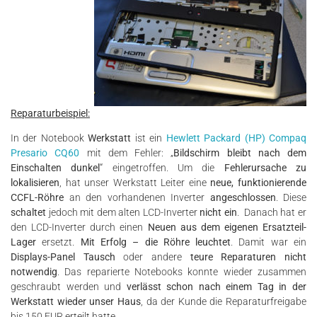
Reparaturbeispiel:
In der Notebook
Werkstatt
ist ein
Hewlett Packard (HP) Compaq
Presario CQ60
mit dem Fehler: „
Bildschirm bleibt nach dem
Einschalten dunkel
“ eingetroffen. Um die
Fehlerursache zu
lokalisieren
, hat unser Werkstatt Leiter eine
neue, funktionierende
CCFL-Röhre
an den vorhandenen Inverter
angeschlossen
. Diese
schaltet
jedoch mit dem alten LCD-Inverter
nicht ein
. Danach hat er
den LCD-Inverter durch einen
Neuen aus dem eigenen Ersatzteil-
Lager
ersetzt.
Mit Erfolg – die Röhre leuchtet
. Damit war ein
Displays-Panel Tausch
oder andere
teure Reparaturen nicht
notwendig
. Das reparierte Notebooks konnte wieder zusammen
geschraubt werden und
verlässt schon nach einem Tag in der
Werkstatt wieder unser Haus
, da der Kunde die Reparaturfreigabe
bis 150 EUR erteilt hatte.