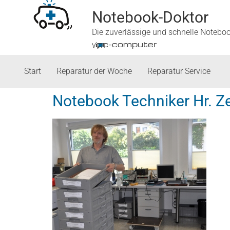
Notebook-Doktor
Die zuverlässige und schnelle Notebo
■
ipc-computer
von
Start
Reparatur der Woche
Reparatur Service
Notebook Techniker Hr. Z