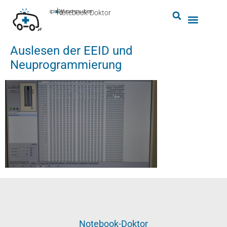
by
ipc-computer
■
Notebook-Doktor
Auslesen der EEID und
Neuprogrammierung
Notebook-Doktor