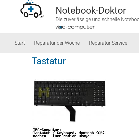
Notebook-Doktor
Die zuverlässige und schnelle Notebo
■
ipc-computer
von
Start
Reparatur der Woche
Reparatur Service
Tastatur