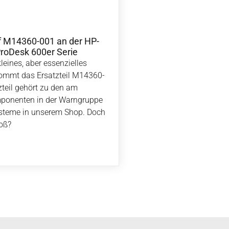
f M14360-001 an der HP-
roDesk 600er Serie
kleines, aber essenzielles
kommt das Ersatzteil M14360-
zteil gehört zu den am
mponenten in der Warngruppe
ysteme in unserem Shop. Doch
roß?