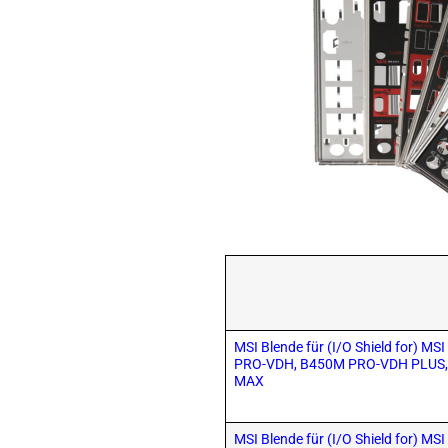
MSI Blende für (I/O Shield for) M
PRO-VDH, B450M PRO-VDH PLUS,
MAX
MSI Blende für (I/O Shield for) M