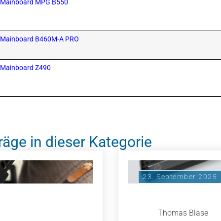
MSI Mainboard MPG B550
MSI Mainboard B460M-A PRO
SI Mainboard Z490
räge in dieser Kategorie
23. September 2025
Thomas Blase