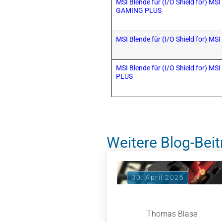
MSI Blende für (I/O Shield for) 
GAMING PLUS
MSI Blende für (I/O Shield for) 
MSI Blende für (I/O Shield for) M
PLUS
Weitere Blog-Beit
30. April 2026
Thomas Blase