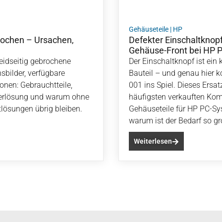
Gehäuseteile
|
HP
rochen – Ursachen,
Defekter Einschaltknop
Gehäuse-Front bei HP P
idseitig gebrochene
Der Einschaltknopf ist ein 
sbilder, verfügbare
Bauteil – und genau hier 
onen: Gebrauchtteile,
001 ins Spiel. Dieses Ersat
erlösung und warum ohne
häufigsten verkauften Ko
lösungen übrig bleiben.
Gehäuseteile für HP PC-S
warum ist der Bedarf so g
Weiterlesen