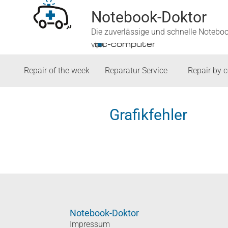
Notebook-Doktor
Die zuverlässige und schnelle Notebo
■
ipc-computer
von
Repair of the week
Reparatur Service
Repair by 
Grafikfehler
Notebook-Doktor
Impressum