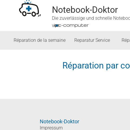
Notebook-Doktor
Die zuverlässige und schnelle Notebo
■
ipc-computer
von
Réparation de la semaine
Reparatur Service
Rép
Réparation par 
Notebook-Doktor
Impressum