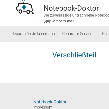
Notebook-Doktor
Die zuverlässige und schnelle Notebo
■
ipc-computer
von
Reparación de la semana
Reparatur Service
Rep
Verschließteil
Notebook-Doktor
Impressum