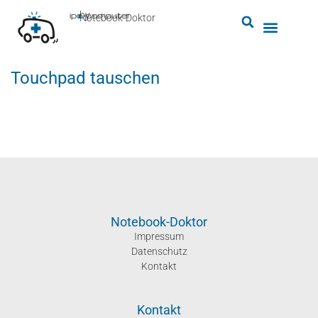
by
ipc-computer
■
Notebook-Doktor
Touchpad tauschen
Notebook-Doktor
Impressum
Datenschutz
Kontakt
Kontakt