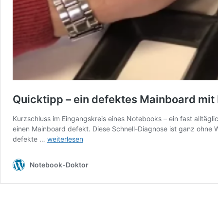
Quicktipp – ein defektes Mainboard mit
Kurzschluss im Eingangskreis eines Notebooks – ein fast alltägl
einen Mainboard defekt. Diese Schnell-Diagnose ist ganz ohne W
Quicktipp
defekte …
weiterlesen
–
ein
Notebook-Doktor
defektes
Mainboard
mit
Kurzschluss
im